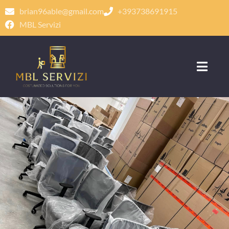
brian96able@gmail.com
+393738691915
MBL Servizi